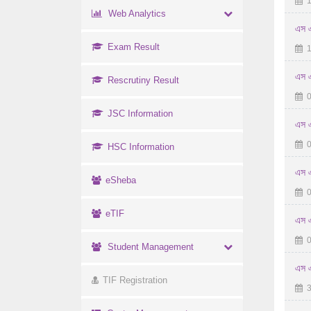
1
Web Analytics
এস এ
Exam Result
1
এস এ
Rescrutiny Result
0
JSC Information
এস এ
0
HSC Information
এস এ
eSheba
0
eTIF
এস এ
0
Student Management
এস এ
TIF Registration
3