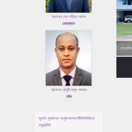
প্রফেসর মোঃ শহীদুল আলম
চেয়ারম্যান
মাধ্যমি
প্রফেসর চৌধুরী মামুন আকবর
সচিব
জুলাই পুনর্জাগরণ অনুষ্ঠানমালার টিভিসি/ভিডিও/
ডকুমেন্টারি