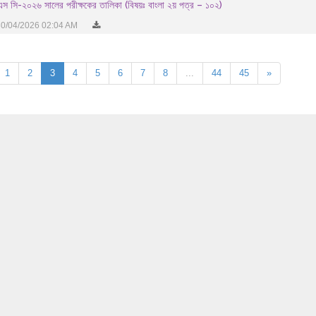
স সি-২০২৬ সালের পরীক্ষকের তালিকা (বিষয়ঃ বাংলা ২য় পত্র – ১০২)
0/04/2026 02:04 AM
1
2
3
4
5
6
7
8
...
44
45
»