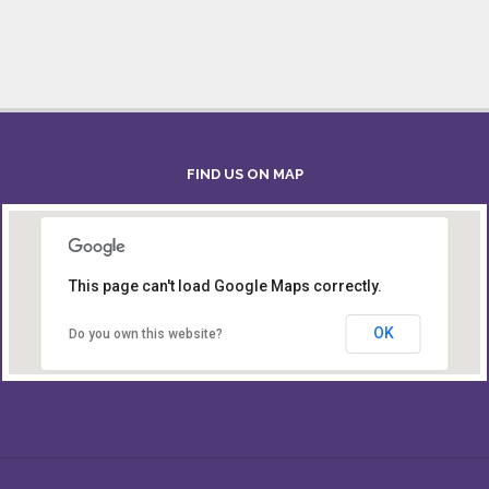
FIND US ON MAP
This page can't load Google Maps correctly.
Board of Intermediate & Secondary Education,
Alampur, Sylhet
OK
Do you own this website?