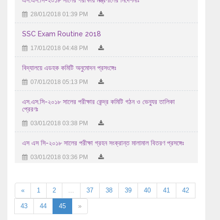
28/01/2018 01:39 PM
28/07/2026 12:07 PM
২০২৬ সালের এইচএসসি/সমমান পরীক্ষায় অংশগ্রহণ করতে ইচ্ছুক ...
SSC Exam Routine 2018
27/07/2026 03:07 AM
17/01/2018 04:48 PM
প্রাইম মিনিস্টার্স গোল্ডকাপ ফুটবল টুর্নামেন্ট-২০২৬ ...
বিদ্যালয়ে এডহক কমিটি অনুমোদন প্রসংঙ্গেঃ
24/07/2026 12:07 PM
07/01/2018 05:13 PM
No Objection Certificate (NOC) for Debol Chandra Dash for ex
এস.এস.সি-২০১৮ সালের পরীক্ষার কেন্দ্র কমিটি গঠন ও ভেন্যুর তালিকা
Bangladesh leave
প্রেরণঃ
03/01/2018 03:38 PM
23/07/2026 10:07 AM
এইচ এস সি-২০২৬ সালের পরীক্ষকের তালিকা (বিষয়ঃ Production
এস এস সি-২০১৮ সালের পরীক্ষা গ্রহন সংক্রান্ত মালামাল বিতরণ প্রসঙ্গেঃ
Management 1st Paper -286 )
03/01/2018 03:36 PM
07/08/2026 07:08 AM
«
1
2
...
37
38
39
40
41
42
43
44
45
»