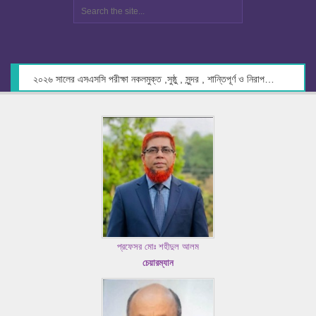
২০২৬ সালের এসএসসি পরীক্ষা নকলমুক্ত ,সুষ্ঠু , সুন্দর , শান্তিপূর্ণ ও নিরাপদ পরিবেশে গ্রহণের লক্ষ্যে কেন্দ্র সচিবদের সাথে মতবিনিময় প্রসঙ্গে।
প্রফেসর মোঃ শহীদুল আলম
চেয়ারম্যান