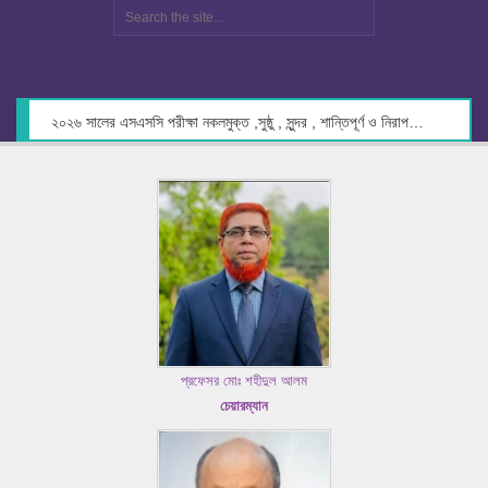
২০২৬ সালের এসএসসি পরীক্ষা নকলমুক্ত ,সুষ্ঠু , সুন্দর , শান্তিপূর্ণ ও নিরাপদ পরিবেশে গ্রহণের লক্ষ্যে কেন্দ্র সচিবদের সাথে মতবিনিময় প্রসঙ্গে।
প্রফেসর মোঃ শহীদুল আলম
চেয়ারম্যান