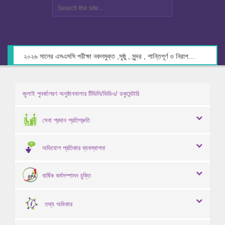
২০২৬ সালের এসএসসি পরীক্ষা নকলমুক্ত ,সুষ্ঠু , সুন্দর , শান্তিপূর্ণ ও নিরাপদ পরিবেশে গ্রহণের লক্ষ্যে কেন্দ্র সচিবদের সাথে মতবিনিময় প্রসঙ্গে।
জুলাই পুনর্জাগরণ অনুষ্ঠানমালার টিভিসি/ভিডিও/ ডকুমেন্টারি
সেবা প্রদান প্রতিশ্রুতি
অভিযোগ প্রতিকার ব্যবস্থাপনা
বার্ষিক কর্মসম্পাদন চুক্তি
তথ্য অধিকার