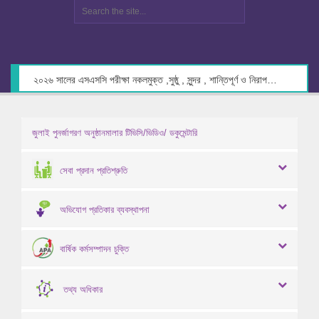
২০২৬ সালের এসএসসি পরীক্ষা নকলমুক্ত ,সুষ্ঠু , সুন্দর , শান্তিপূর্ণ ও নিরাপদ পরিবেশে গ্রহণের লক্ষ্যে কেন্দ্র সচিবদের সাথে মতবিনিময় প্রসঙ্গে।
জুলাই পুনর্জাগরণ অনুষ্ঠানমালার টিভিসি/ভিডিও/ ডকুমেন্টারি
সেবা প্রদান প্রতিশ্রুতি
অভিযোগ প্রতিকার ব্যবস্থাপনা
বার্ষিক কর্মসম্পাদন চুক্তি
তথ্য অধিকার