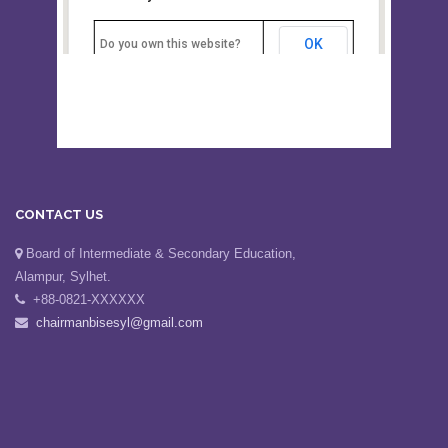
Board of Intermediate &
correctly.
Secondary Education, Alampur,
Sylhet
OK
Do you own this website?
CONTACT US
Board of Intermediate & Secondary Education,
Alampur, Sylhet.
+88-0821-XXXXXX
chairmanbisesyl@gmail.com