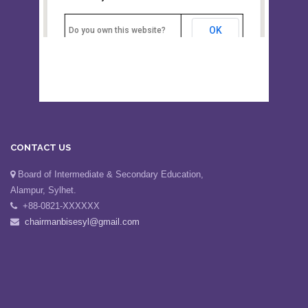
Board of Intermediate &
correctly.
Secondary Education, Alampur,
Sylhet
OK
Do you own this website?
CONTACT US
Board of Intermediate & Secondary Education,
Alampur, Sylhet.
+88-0821-XXXXXX
chairmanbisesyl@gmail.com