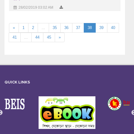
28/02/2019 03:02 AM
«
1
2
...
35
36
37
38
39
40
41
...
44
45
»
QUICK LINKS