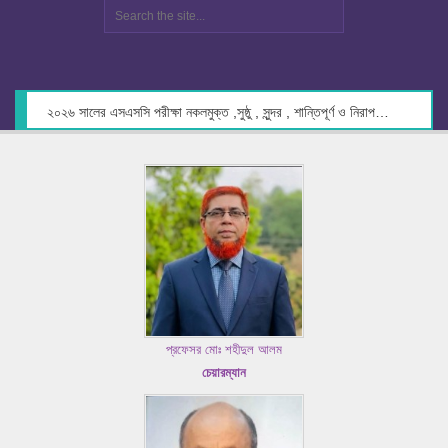
২০২৬ সালের এসএসসি পরীক্ষা নকলমুক্ত ,সুষ্ঠু , সুন্দর , শান্তিপূর্ণ ও নিরাপদ পরিবেশে গ্রহণের লক্ষ্যে কেন্দ্র সচিবদের সাথে মতবিনিময় প্রসঙ্গে।
প্রফেসর মোঃ শহীদুল আলম
চেয়ারম্যান