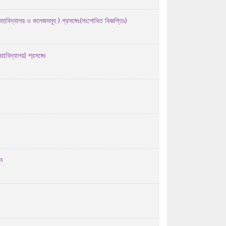
27/07/2026 03:07 AM
প্রাইম মিনিস্টার্স গোল্ডকাপ ফুটবল টুর্নামেন্ট-২০২৬ ...
হাবিদ্যালয় ও কলেজসমূহ ) প্রসঙ্গেঃ(সংশোধিত বিজ্ঞপ্তিঃ)
24/07/2026 12:07 PM
No Objection Certificate (NOC) for
াবিদ্যালয়) প্রসঙ্গেঃ
Debol Chandra Dash for ex
Bangladesh leave
23/07/2026 10:07 AM
এইচ এস সি-২০২৬ সালের পরীক্ষকের তালিকা ( বিষয়ঃ
তথ্য ও ...
22/07/2026 10:07 AM
ট্রেজারি থেকে প্রশ্নপত্রের সিকিউরিটি খাম বের করার
ন
পূর্বে ...
19/07/2026 11:07 AM
এইচ এস সি-২০২৬ সালের পরীক্ষকের তালিকা (বিষয়ঃ
ইংরেজি ২য় ...