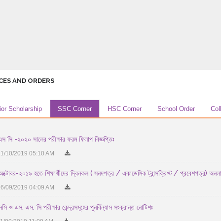
CES AND ORDERS
ior Scholarship
SSC Corner
HSC Corner
School Order
Col
স সি -২০২০ সালের পরীক্ষার ফরম ফিলাপ বিজ্ঞপ্তিঃ
1/10/2019 05:10 AM
অক্টোবর-২০১৯ হতে শিক্ষার্থীদের দ্বিনকল ( সনদপত্র / একাডেমিক ট্রান্সক্রিপ্ট / প্রবেশপত্র) অনল
6/09/2019 04:09 AM
ি ও এস. এস. সি পরীক্ষার কেন্দ্রসমূহের পুনর্বিন্যাস সংক্রান্ত নোটিশঃ