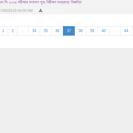
স সি ২০১৯ পরীক্ষার ফলাফল পুনঃ নিরীক্ষন সংক্রান্ত বিজ্ঞপ্তি
7/05/2019 04:05 AM
1
2
...
34
35
36
37
38
39
40
...
44