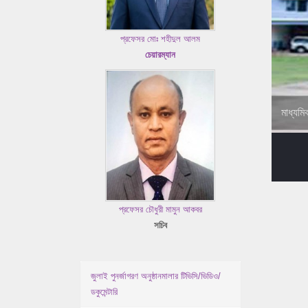
প্রফেসর মোঃ শহীদুল আলম
চেয়ারম্যান
মাধ্যমি
প্রফেসর চৌধুরী মামুন আকবর
সচিব
জুলাই পুনর্জাগরণ অনুষ্ঠানমালার টিভিসি/ভিডিও/
ডকুমেন্টারি