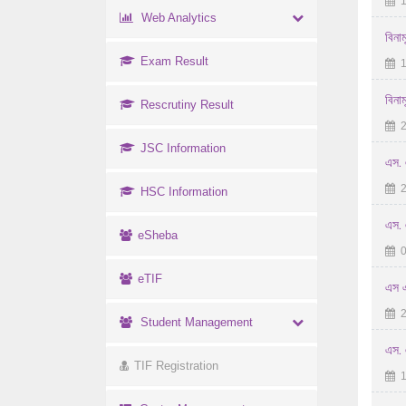
1
Web Analytics
বিনা
Exam Result
1
বিনাম
Rescrutiny Result
2
JSC Information
এস. 
2
HSC Information
এস. 
eSheba
0
eTIF
এস এ
2
Student Management
এস. 
TIF Registration
1