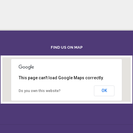
FIND US ON MAP
This page can't load Google Maps correctly.
Board of Intermediate & Secondary Education,
Alampur, Sylhet
OK
Do you own this website?