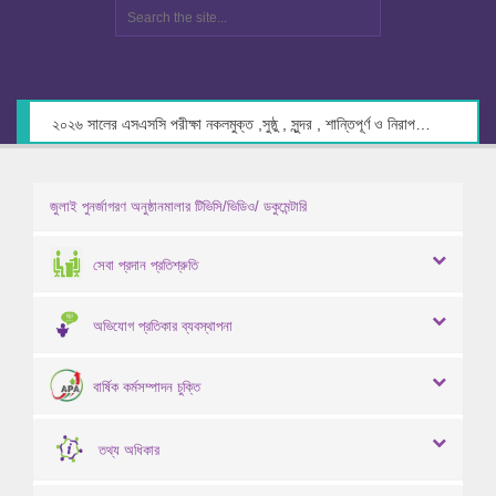
২০২৬ সালের এসএসসি পরীক্ষা নকলমুক্ত ,সুষ্ঠু , সুন্দর , শান্তিপূর্ণ ও নিরাপদ পরিবেশে গ্রহণের লক্ষ্যে কেন্দ্র সচিবদের সাথে মতবিনিময় প্রসঙ্গে।
জুলাই পুনর্জাগরণ অনুষ্ঠানমালার টিভিসি/ভিডিও/ ডকুমেন্টারি
সেবা প্রদান প্রতিশ্রুতি
অভিযোগ প্রতিকার ব্যবস্থাপনা
বার্ষিক কর্মসম্পাদন চুক্তি
তথ্য অধিকার