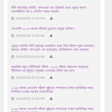
সিসি ক্যামেরার আইডি, পাসওয়ার্ড এবং ট্রেজারি থেকে কেন্দ্রে প্রশ্ন
28/07/2026 12:07 PM
বহনকারীদের নাম ও মোবাইল নম্বর সরবরাহ
২০২৬ সালের এইচএসসি/সমমান পরীক্ষায় অংশগ্রহণ করতে ইচ্ছুক ...
20/04/2026 12:04 PM
27/07/2026 03:07 AM
এসএসসি-২০২৬ সালের পরীক্ষায় চূড়ান্ত ভেন্যুর তালিকা।
প্রাইম মিনিস্টার্স গোল্ডকাপ ফুটবল টুর্নামেন্ট-২০২৬ ...
19/04/2026 10:04 AM
24/07/2026 12:07 PM
কেন্দ্রে স্থাপিত সিসি ক্যামেরা অনলাইনে আছে কিনা নিশ্চিত পূর্বক অনলাইনে
ব্যবহৃত আইডি, পাসওয়ার্ড এবং ক্যামেরার ভেরিফিকেশন কোড সরবরাহ
No Objection Certificate (NOC) for Debol Chandra Dash for ex
Bangladesh leave
19/04/2026 04:04 AM
23/07/2026 10:07 AM
মাধ্যমিক স্কুল সার্টিফিকেট পরীক্ষা -২০২৬ পরীক্ষা পরিচালনা সংক্রান্ত
নীতিমালা এর নিন্মুক্ত অনুচ্ছেদ এতদ্বারা বাতিল করা হলো
এইচ এস সি-২০২৬ সালের পরীক্ষকের তালিকা (বিষয়ঃ Production
Management 1st Paper -286 )
19/04/2026 02:04 AM
07/08/2026 07:08 AM
২০২৬ সালের এসএসসি পরীক্ষা সুষ্ঠুভাবে সম্পাদনের লক্ষ্যে মতবিনিময় সভায়
উপস্থিত হওয়ার প্রসঙ্গে।(সংশোধিত)
13/04/2026 10:04 AM
২০২৬ সালের এসএসসি পরীক্ষা সুষ্ঠুভাবে সম্পাদনের লক্ষ্যে মতবিনিময় সভায়