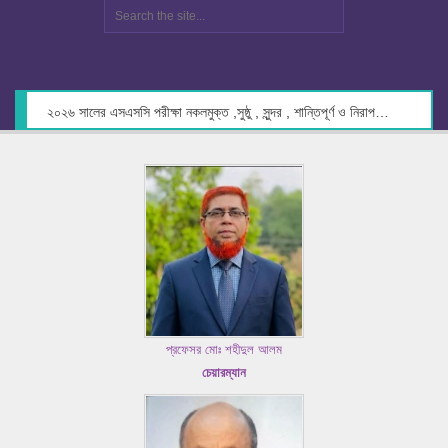
২০২৬ সালের এসএসসি পরীক্ষা নকলমুক্ত ,সুষ্ঠু , সুন্দর , শান্তিপূর্ণ ও নিরাপদ পরিবেশে গ্রহণের লক্ষ্যে কেন্দ্র সচিবদের সাথে মতবিনিময় প্রসঙ্গে।
প্রফেসর মোঃ শহীদুল আলম
চেয়ারম্যান