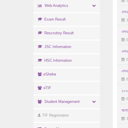
1
Web Analytics
এসএস
Exam Result
1
এসএস
Rescrutiny Result
0
JSC Information
এসএস
0
HSC Information
এসএস
eSheba
0
eTIF
২০২৬
0
Student Management
আগাম
TIF Registration
3