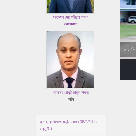
প্রফেসর মোঃ শহীদুল আলম
চেয়ারম্যান
মাধ্যমি
প্রফেসর চৌধুরী মামুন আকবর
সচিব
জুলাই পুনর্জাগরণ অনুষ্ঠানমালার টিভিসি/ভিডিও/
ডকুমেন্টারি