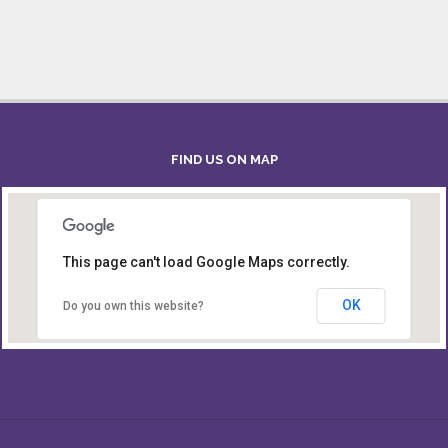
FIND US ON MAP
This page can't load Google Maps correctly.
Board of Intermediate & Secondary Education,
Alampur, Sylhet
OK
Do you own this website?