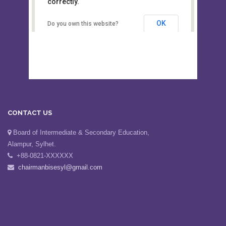
This page can't load Google Maps
Board of Intermediate &
correctly.
Secondary Education, Alampur,
Sylhet
OK
Do you own this website?
CONTACT US
Board of Intermediate & Secondary Education,
Alampur, Sylhet.
+88-0821-XXXXXX
chairmanbisesyl@gmail.com