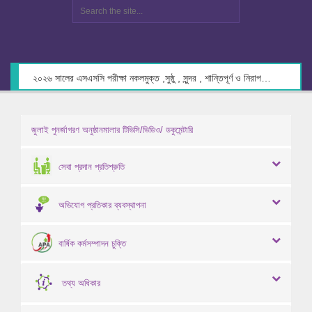
২০২৬ সালের এসএসসি পরীক্ষা নকলমুক্ত ,সুষ্ঠু , সুন্দর , শান্তিপূর্ণ ও নিরাপদ পরিবেশে গ্রহণের লক্ষ্যে কেন্দ্র সচিবদের সাথে মতবিনিময় প্রসঙ্গে।
জুলাই পুনর্জাগরণ অনুষ্ঠানমালার টিভিসি/ভিডিও/ ডকুমেন্টারি
সেবা প্রদান প্রতিশ্রুতি
অভিযোগ প্রতিকার ব্যবস্থাপনা
বার্ষিক কর্মসম্পাদন চুক্তি
তথ্য অধিকার