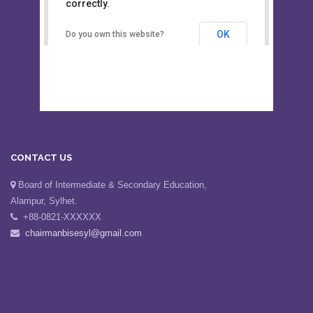
This page can't load Google Maps
Board of Intermediate &
correctly.
Secondary Education, Alampur,
Sylhet
OK
Do you own this website?
CONTACT US
Board of Intermediate & Secondary Education,
Alampur, Sylhet.
+88-0821-XXXXXX
chairmanbisesyl@gmail.com