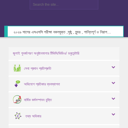
২০২৬ সালের এসএসসি পরীক্ষা নকলমুক্ত ,সুষ্ঠু , সুন্দর , শান্তিপূর্ণ ও নিরাপদ পরিবেশে গ্রহণের লক্ষ্যে কেন্দ্র সচিবদের সাথে মতবিনিময় প্রসঙ্গে।
জুলাই পুনর্জাগরণ অনুষ্ঠানমালার টিভিসি/ভিডিও/ ডকুমেন্টারি
সেবা প্রদান প্রতিশ্রুতি
অভিযোগ প্রতিকার ব্যবস্থাপনা
বার্ষিক কর্মসম্পাদন চুক্তি
তথ্য অধিকার