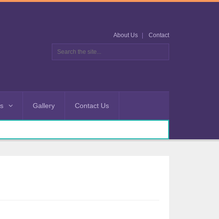
About Us
Contact
es
Gallery
Contact Us