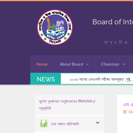
Board of In
মাধ্যমিক 
Home
About Board
Chairman
NEWS
২০২৬ সালের এসএসসি পরীক্ষা নকলমুক্ত ,সুষ্ঠু , স
জুলাই পুনর্জাগরণ অনুষ্ঠানমালার টিভিসি/ভিডিও/
এস এস
ডকুমেন্টারি
18
সেবা প্রদান প্রতিশ্রুতি