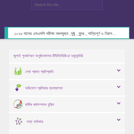
২০২৬ সালের এসএসসি পরীক্ষা নকলমুক্ত ,সুষ্ঠু , সুন্দর , শান্তিপূর্ণ ও নিরাপদ পরিবেশে গ্রহণের লক্ষ্যে কেন্দ্র সচিবদের সাথে মতবিনিময় প্রসঙ্গে।
জুলাই পুনর্জাগরণ অনুষ্ঠানমালার টিভিসি/ভিডিও/ ডকুমেন্টারি
সেবা প্রদান প্রতিশ্রুতি
অভিযোগ প্রতিকার ব্যবস্থাপনা
বার্ষিক কর্মসম্পাদন চুক্তি
তথ্য অধিকার