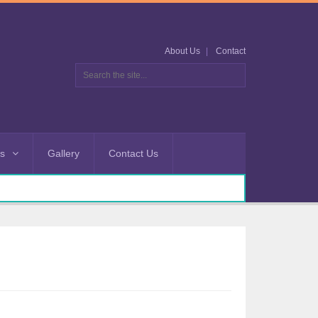
About Us
Contact
es
Gallery
Contact Us