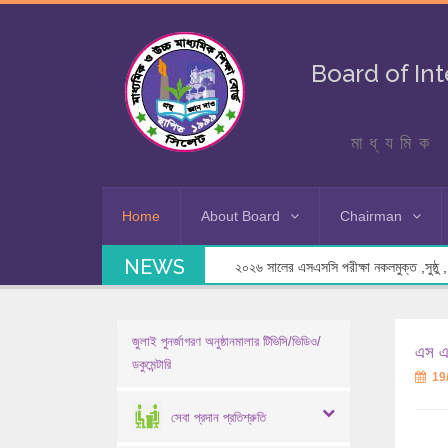
Board of In
মাধ্যমিক 
Home
About Board
Chairman
NEWS
২০২৬ সালের এসএসসি পরীক্ষা নকলমুক্ত ,সুষ্ঠু , স
জুলাই পুনর্জাগরণ অনুষ্ঠানমালার টিভিসি/ভিডিও/
এস এস
ডকুমেন্টারি
19
সেবা প্রদান প্রতিশ্রুতি