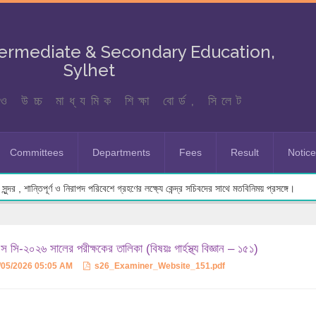
termediate & Secondary Education,
Sylhet
ও উচ্চ মাধ্যমিক শিক্ষা বোর্ড, সিলেট
Committees
Departments
Fees
Result
Notic
ুন্দর , শান্তিপূর্ণ ও নিরাপদ পরিবেশে গ্রহণের লক্ষ্যে কেন্দ্র সচিবদের সাথে মতবিনিময় প্রসঙ্গে।
 সি-২০২৬ সালের পরীক্ষকের তালিকা (বিষয়ঃ গার্হস্থ্য বিজ্ঞান – ১৫১)
/05/2026 05:05 AM
s26_Examiner_Website_151.pdf