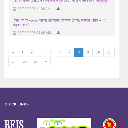
২০২৫ সালের এইচএসসি পরীক্ষার অব্যবহৃত/ নষ্ট মালামাল ফেরত সংক্রান্ত
18/08/2025 11:08 AM
এইচ এস সি-২০২৫ সালের পরীক্ষকের তালিকা (বিষয়ঃ উচ্চতর গনিত – ২য়
পত্র– ২৬৬)
18/08/2025 04:08 AM
«
1
2
...
5
6
7
8
9
10
11
...
56
57
»
QUICK LINKS