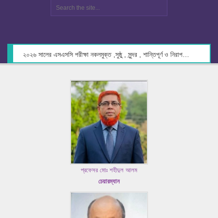
২০২৬ সালের এসএসসি পরীক্ষা নকলমুক্ত ,সুষ্ঠু , সুন্দর , শান্তিপূর্ণ ও নিরাপদ পরিবেশে গ্রহণের লক্ষ্যে কেন্দ্র সচিবদের সাথে মতবিনিময় প্রসঙ্গে।
প্রফেসর মোঃ শহীদুল আলম
চেয়ারম্যান