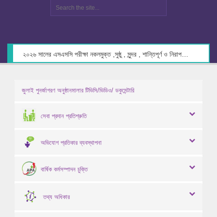
২০২৬ সালের এসএসসি পরীক্ষা নকলমুক্ত ,সুষ্ঠু , সুন্দর , শান্তিপূর্ণ ও নিরাপদ পরিবেশে গ্রহণের লক্ষ্যে কেন্দ্র সচিবদের সাথে মতবিনিময় প্রসঙ্গে।
জুলাই পুনর্জাগরণ অনুষ্ঠানমালার টিভিসি/ভিডিও/ ডকুমেন্টারি
সেবা প্রদান প্রতিশ্রুতি
অভিযোগ প্রতিকার ব্যবস্থাপনা
বার্ষিক কর্মসম্পাদন চুক্তি
তথ্য অধিকার