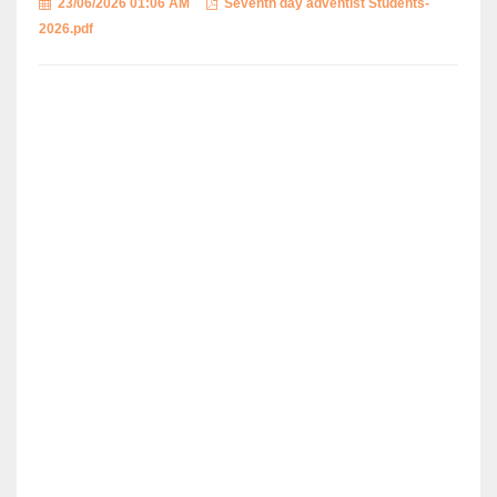
23/06/2026 01:06 AM
Seventh day adventist Students-
2026.pdf