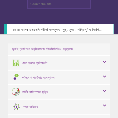
২০২৬ সালের এসএসসি পরীক্ষা নকলমুক্ত ,সুষ্ঠু , সুন্দর , শান্তিপূর্ণ ও নিরাপদ পরিবেশে গ্রহণের লক্ষ্যে কেন্দ্র সচিবদের সাথে মতবিনিময় প্রসঙ্গে।
জুলাই পুনর্জাগরণ অনুষ্ঠানমালার টিভিসি/ভিডিও/ ডকুমেন্টারি
সেবা প্রদান প্রতিশ্রুতি
অভিযোগ প্রতিকার ব্যবস্থাপনা
বার্ষিক কর্মসম্পাদন চুক্তি
তথ্য অধিকার