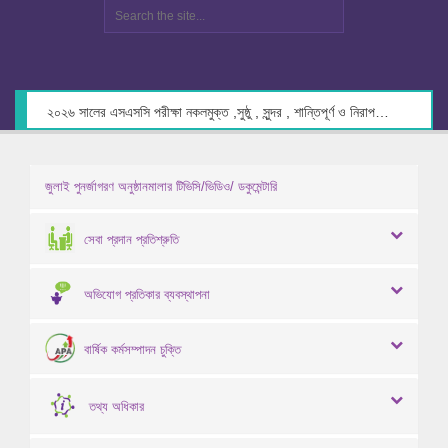
২০২৬ সালের এসএসসি পরীক্ষা নকলমুক্ত ,সুষ্ঠু , সুন্দর , শান্তিপূর্ণ ও নিরাপদ পরিবেশে গ্রহণের লক্ষ্যে কেন্দ্র সচিবদের সাথে মতবিনিময় প্রসঙ্গে।
জুলাই পুনর্জাগরণ অনুষ্ঠানমালার টিভিসি/ভিডিও/ ডকুমেন্টারি
সেবা প্রদান প্রতিশ্রুতি
অভিযোগ প্রতিকার ব্যবস্থাপনা
বার্ষিক কর্মসম্পাদন চুক্তি
তথ্য অধিকার