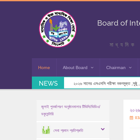
Board of In
মাধ্যমিক 
Home
About Board
Chairman
NEWS
২০২৬ সালের এসএসসি পরীক্ষা নকলমুক্ত ,সুষ্ঠু , স
জুলাই পুনর্জাগরণ অনুষ্ঠানমালার টিভিসি/ভিডিও/
২০২৬ 
ডকুমেন্টারি
03
সেবা প্রদান প্রতিশ্রুতি