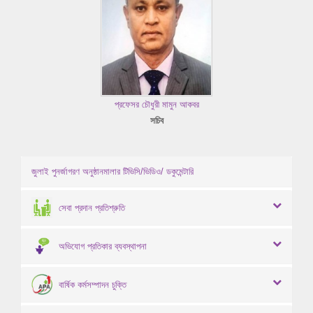
প্রফেসর চৌধুরী মামুন আকবর
সচিব
জুলাই পুনর্জাগরণ অনুষ্ঠানমালার টিভিসি/ভিডিও/ ডকুমেন্টারি
সেবা প্রদান প্রতিশ্রুতি
অভিযোগ প্রতিকার ব্যবস্থাপনা
বার্ষিক কর্মসম্পাদন চুক্তি