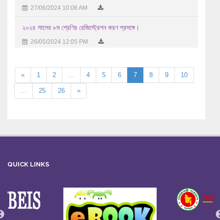
27/06/2024 10:06 AM
২০২৪ সালের ৮ম শ্রেণির রেজিস্ট্রেশন করণ প্রসঙ্গে।
26/05/2024 12:05 PM
«
1
2
...
4
5
6
7
8
9
10
...
25
26
»
QUICK LINKS