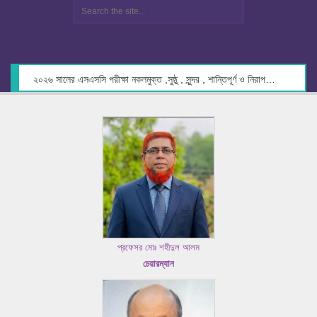
২০২৬ সালের এসএসসি পরীক্ষা নকলমুক্ত ,সুষ্ঠু , সুন্দর , শান্তিপূর্ণ ও নিরাপদ পরিবেশে গ্রহণের লক্ষ্যে কেন্দ্র সচিবদের সাথে মতবিনিময় প্রসঙ্গে।
প্রফেসর মোঃ শহীদুল আলম
চেয়ারম্যান