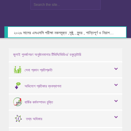
২০২৬ সালের এসএসসি পরীক্ষা নকলমুক্ত ,সুষ্ঠু , সুন্দর , শান্তিপূর্ণ ও নিরাপদ পরিবেশে গ্রহণের লক্ষ্যে কেন্দ্র সচিবদের সাথে মতবিনিময় প্রসঙ্গে।
জুলাই পুনর্জাগরণ অনুষ্ঠানমালার টিভিসি/ভিডিও/ ডকুমেন্টারি
সেবা প্রদান প্রতিশ্রুতি
অভিযোগ প্রতিকার ব্যবস্থাপনা
বার্ষিক কর্মসম্পাদন চুক্তি
তথ্য অধিকার