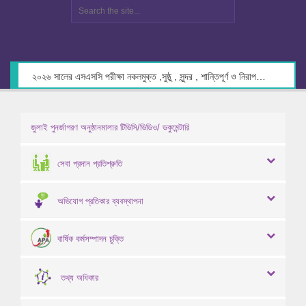
২০২৬ সালের এসএসসি পরীক্ষা নকলমুক্ত ,সুষ্ঠু , সুন্দর , শান্তিপূর্ণ ও নিরাপদ পরিবেশে গ্রহণের লক্ষ্যে কেন্দ্র সচিবদের সাথে মতবিনিময় প্রসঙ্গে।
জুলাই পুনর্জাগরণ অনুষ্ঠানমালার টিভিসি/ভিডিও/ ডকুমেন্টারি
সেবা প্রদান প্রতিশ্রুতি
অভিযোগ প্রতিকার ব্যবস্থাপনা
বার্ষিক কর্মসম্পাদন চুক্তি
তথ্য অধিকার