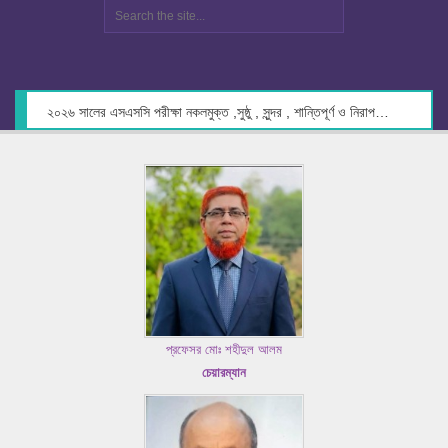
২০২৬ সালের এসএসসি পরীক্ষা নকলমুক্ত ,সুষ্ঠু , সুন্দর , শান্তিপূর্ণ ও নিরাপদ পরিবেশে গ্রহণের লক্ষ্যে কেন্দ্র সচিবদের সাথে মতবিনিময় প্রসঙ্গে।
প্রফেসর মোঃ শহীদুল আলম
চেয়ারম্যান