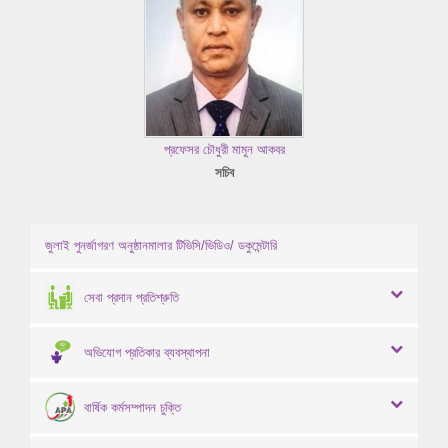
প্রফেসর চৌধুরী মামুন আকবর
সচিব
জুলাই পুনর্জাগরণ অনুষ্ঠানমালার টিভিসি/ভিডিও/ ডকুমেন্টারি
সেবা প্রদান প্রতিশ্রুতি
অভিযোগ প্রতিকার ব্যবস্থাপনা
বার্ষিক কর্মসম্পাদন চুক্তি