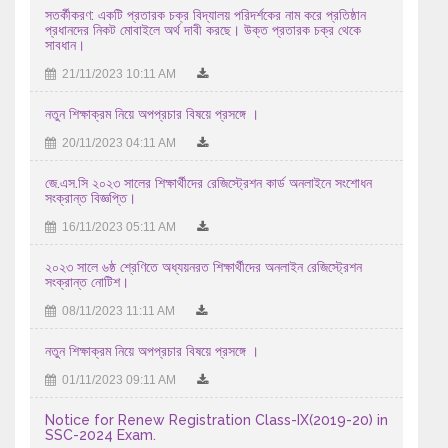
সতর্কীকরণ: একটি প্রতারক চক্র বিদ্যালয় পরিদর্শকের নাম করে প্রতিষ্ঠান
প্রধানদের নিকট মোবাইলে অর্থ দাবী করছে। উক্ত প্রতারক চক্র থেকে
18/07/2026 01:07 AM
সাবধান।
এইচএসসি পরীক্ষা -২০২৬ এর আগামী ১৮/৭/২০২৬ তারিখ শনিবার ...
21/11/2023 10:11 AM
17/07/2026 09:07 AM
নতুন শিক্ষাক্রম নিয়ে অপপ্রচার বিষয়ে প্রসঙ্গে ।
এইচ এস সি-২০২৬ সালের পরীক্ষকের তালিকা (বিষয়ঃ ইংরেজি ১ম ...
20/11/2023 04:11 AM
15/07/2026 11:07 AM
জে.এস.সি ২০২৩ সালের শিক্ষার্থীদের রেজিস্ট্রেশন কার্ড অনলাইনে সংশোধন
সংক্রান্ত বিজ্ঞপ্তি।
এইচ এস সি-২০২৬ সালের পরীক্ষকের তালিকা (বিষয়ঃ বাংলা ২য় পত্র ...
16/11/2023 05:11 AM
13/07/2026 11:07 AM
২০২৫-২০২৬ শিক্ষাবর্ষে উচ্চ মাধ্যমিক পর্যায়ে অধ্যয়নরত ...
২০২৩ সালে ৬ষ্ঠ শ্রেণিতে অধ্যয়নরত শিক্ষার্থীদের অনলাইন রেজিস্ট্রেশন
সংক্রান্ত নোটিশ।
04/08/2026 11:08 AM
08/11/2023 11:11 AM
নতুন শিক্ষাক্রম নিয়ে অপপ্রচার বিষয়ে প্রসঙ্গে ।
01/11/2023 09:11 AM
Notice for Renew Registration Class-IX(2019-20) in
SSC-2024 Exam.