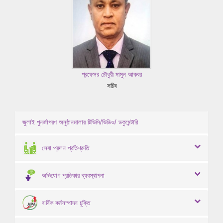
প্রফেসর চৌধুরী মামুন আকবর
সচিব
জুলাই পুনর্জাগরণ অনুষ্ঠানমালার টিভিসি/ভিডিও/ ডকুমেন্টারি
সেবা প্রদান প্রতিশ্রুতি
অভিযোগ প্রতিকার ব্যবস্থাপনা
বার্ষিক কর্মসম্পাদন চুক্তি