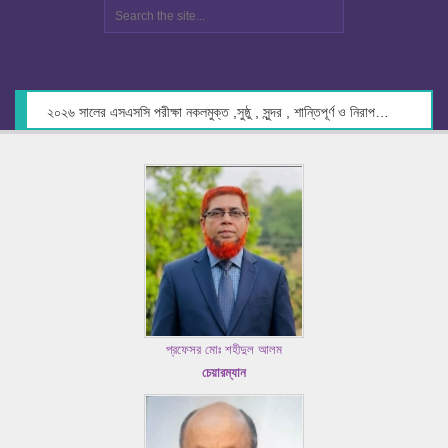
২০২৬ সালের এসএসসি পরীক্ষা নকলমুক্ত ,সুষ্ঠু , সুন্দর , শান্তিপূর্ণ ও নিরাপদ পরিবেশে গ্রহণের লক্ষ্যে কেন্দ্র সচিবদের সাথে মতবিনিময় প্রসঙ্গে।
প্রফেসর মোঃ শহীদুল আলম
চেয়ারম্যান