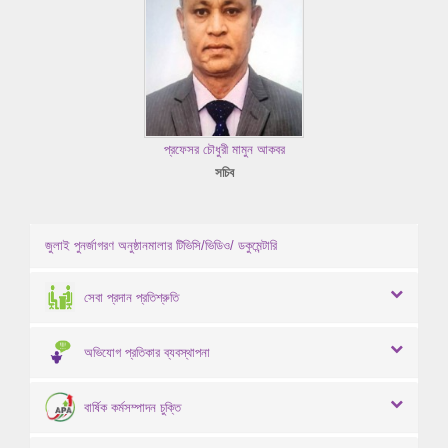
প্রফেসর চৌধুরী মামুন আকবর
সচিব
জুলাই পুনর্জাগরণ অনুষ্ঠানমালার টিভিসি/ভিডিও/ ডকুমেন্টারি
সেবা প্রদান প্রতিশ্রুতি
অভিযোগ প্রতিকার ব্যবস্থাপনা
বার্ষিক কর্মসম্পাদন চুক্তি