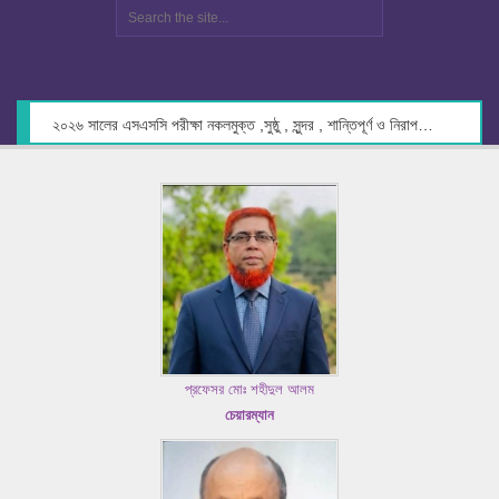
২০২৬ সালের এসএসসি পরীক্ষা নকলমুক্ত ,সুষ্ঠু , সুন্দর , শান্তিপূর্ণ ও নিরাপদ পরিবেশে গ্রহণের লক্ষ্যে কেন্দ্র সচিবদের সাথে মতবিনিময় প্রসঙ্গে।
প্রফেসর মোঃ শহীদুল আলম
চেয়ারম্যান