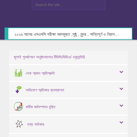
২০২৬ সালের এসএসসি পরীক্ষা নকলমুক্ত ,সুষ্ঠু , সুন্দর , শান্তিপূর্ণ ও নিরাপদ পরিবেশে গ্রহণের লক্ষ্যে কেন্দ্র সচিবদের সাথে মতবিনিময় প্রসঙ্গে।
জুলাই পুনর্জাগরণ অনুষ্ঠানমালার টিভিসি/ভিডিও/ ডকুমেন্টারি
সেবা প্রদান প্রতিশ্রুতি
অভিযোগ প্রতিকার ব্যবস্থাপনা
বার্ষিক কর্মসম্পাদন চুক্তি
তথ্য অধিকার