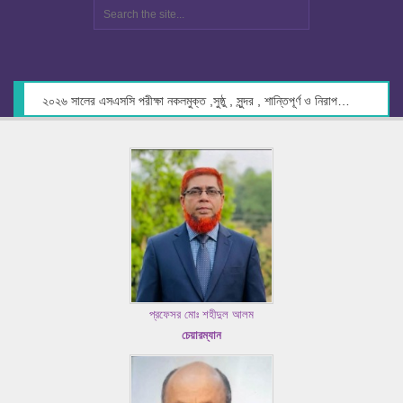
২০২৬ সালের এসএসসি পরীক্ষা নকলমুক্ত ,সুষ্ঠু , সুন্দর , শান্তিপূর্ণ ও নিরাপদ পরিবেশে গ্রহণের লক্ষ্যে কেন্দ্র সচিবদের সাথে মতবিনিময় প্রসঙ্গে।
প্রফেসর মোঃ শহীদুল আলম
চেয়ারম্যান