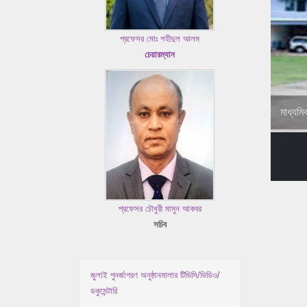
প্রফেসর মোঃ শহীদুল আলম
চেয়ারম্যান
মাধ্যমি
প্রফেসর চৌধুরী মামুন আকবর
সচিব
জুলাই পুনর্জাগরণ অনুষ্ঠানমালার টিভিসি/ভিডিও/
ডকুমেন্টারি