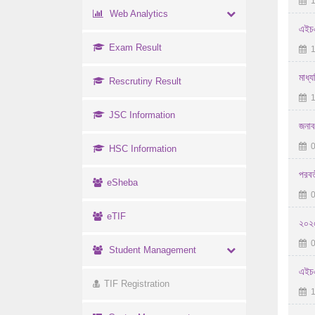
1
Web Analytics
এইচএ
Exam Result
1
মাধ্
Rescrutiny Result
1
JSC Information
জনাব
0
HSC Information
পরবর্
eSheba
0
eTIF
২০২৫
0
Student Management
এইচএ
TIF Registration
1