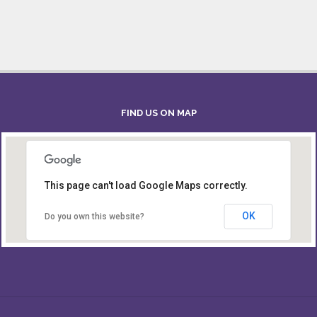
FIND US ON MAP
This page can't load Google Maps correctly.
Board of Intermediate & Secondary Education,
Alampur, Sylhet
OK
Do you own this website?