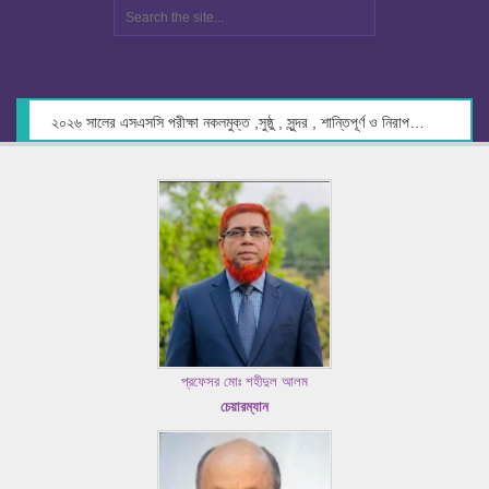
২০২৬ সালের এসএসসি পরীক্ষা নকলমুক্ত ,সুষ্ঠু , সুন্দর , শান্তিপূর্ণ ও নিরাপদ পরিবেশে গ্রহণের লক্ষ্যে কেন্দ্র সচিবদের সাথে মতবিনিময় প্রসঙ্গে।
প্রফেসর মোঃ শহীদুল আলম
চেয়ারম্যান