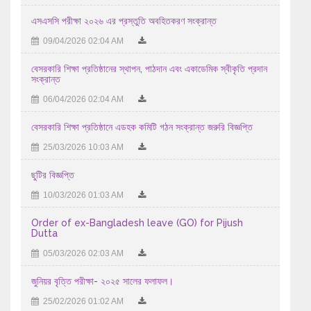
এসএসসি পরীক্ষা ২০২৬ এর প্রস্তুতি অবহিতকরণ সংক্রান্ত
18/07/2026 01:07 AM
09/04/2026 02:04 AM
এইচএসসি পরীক্ষা -২০২৬ এর আগামী ১৮/৭/২০২৬ তারিখ শনিবার ...
17/07/2026 09:07 AM
বেসরকারি শিক্ষা প্রতিষ্ঠানের স্থাপন, পাঠদান এবং একাডেমিক স্বীকৃতি প্রদান
সংক্রান্ত
এইচ এস সি-২০২৬ সালের পরীক্ষকের তালিকা (বিষয়ঃ ইংরেজি ১ম ...
06/04/2026 02:04 AM
15/07/2026 11:07 AM
বেসরকারি শিক্ষা প্রতিষ্ঠানে এডহক কমিটি গঠন সংক্রান্ত জরুরি বিজ্ঞপ্তি
এইচ এস সি-২০২৬ সালের পরীক্ষকের তালিকা (বিষয়ঃ বাংলা ২য় পত্র ...
25/03/2026 10:03 AM
13/07/2026 11:07 AM
ছুটির বিজ্ঞপ্তি
২০২৫-২০২৬ শিক্ষাবর্ষে উচ্চ মাধ্যমিক পর্যায়ে অধ্যয়নরত ...
10/03/2026 01:03 AM
04/08/2026 11:08 AM
Order of ex-Bangladesh leave (GO) for Pijush
Dutta
05/03/2026 02:03 AM
জুনিয়র বৃত্তি পরীক্ষা- ২০২৫ সালের ফলাফল।
25/02/2026 01:02 AM