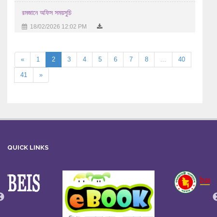
রমজানে অফিস সময়সুচি
18/02/2026 12:02 PM
«
1
2
3
4
5
6
7
8
...
40
41
»
QUICK LINKS