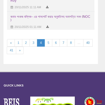
Roy
20/11/2025 11:11 AM
জনাব পংকজ মল্লিক- এর পাসপোর্ট করার অনুমতিসহ অনাপত্তি সনদ (NOC
)
20/11/2025 01:11 AM
«
1
2
3
4
5
6
7
8
...
40
41
»
QUICK LINKS