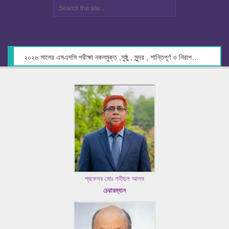
২০২৬ সালের এসএসসি পরীক্ষা নকলমুক্ত ,সুষ্ঠু , সুন্দর , শান্তিপূর্ণ ও নিরাপদ পরিবেশে গ্রহণের লক্ষ্যে কেন্দ্র সচিবদের সাথে মতবিনিময় প্রসঙ্গে।
প্রফেসর মোঃ শহীদুল আলম
চেয়ারম্যান