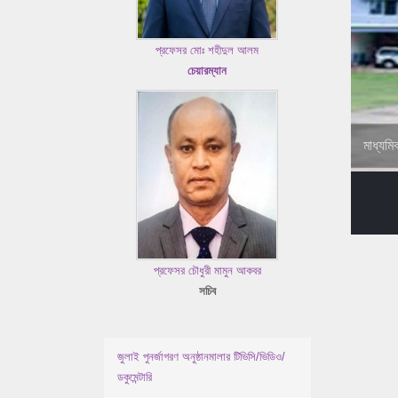
প্রফেসর মোঃ শহীদুল আলম
চেয়ারম্যান
মাধ্যমি
প্রফেসর চৌধুরী মামুন আকবর
সচিব
জুলাই পুনর্জাগরণ অনুষ্ঠানমালার টিভিসি/ভিডিও/
ডকুমেন্টারি