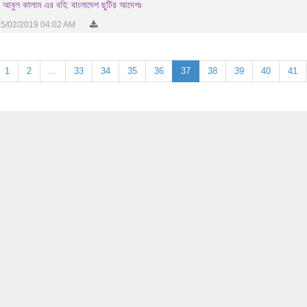
 আবুল কালাম এর বহি: বাংলাদেশ ছুটির আদেশঃ
5/02/2019 04:02 AM
1
2
...
33
34
35
36
37
38
39
40
41