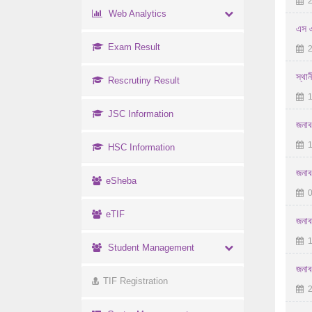
2
Web Analytics
এস এ
Exam Result
2
স্থান
Rescrutiny Result
1
JSC Information
জনাব
1
HSC Information
জনাব
eSheba
0
eTIF
জনাব
1
Student Management
জনাব
TIF Registration
2