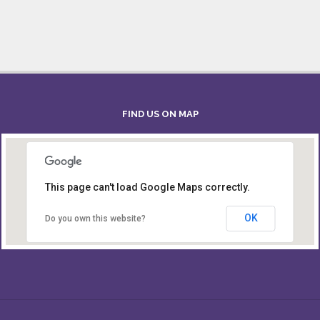
FIND US ON MAP
This page can't load Google Maps correctly.
Board of Intermediate & Secondary Education,
Alampur, Sylhet
OK
Do you own this website?