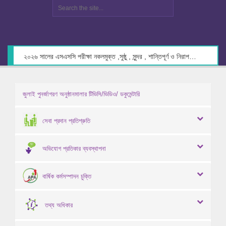
২০২৬ সালের এসএসসি পরীক্ষা নকলমুক্ত ,সুষ্ঠু , সুন্দর , শান্তিপূর্ণ ও নিরাপদ পরিবেশে গ্রহণের লক্ষ্যে কেন্দ্র সচিবদের সাথে মতবিনিময় প্রসঙ্গে।
জুলাই পুনর্জাগরণ অনুষ্ঠানমালার টিভিসি/ভিডিও/ ডকুমেন্টারি
সেবা প্রদান প্রতিশ্রুতি
অভিযোগ প্রতিকার ব্যবস্থাপনা
বার্ষিক কর্মসম্পাদন চুক্তি
তথ্য অধিকার