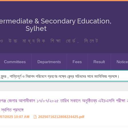
termediate & Secondary Education,
Sylhet
ও উচ্চ মাধ্যমিক শিক্ষা বোর্ড, সিলেট
Committees
Departments
Fees
Result
Notic
ুন্দর , শান্তিপূর্ণ ও নিরাপদ পরিবেশে গ্রহণের লক্ষ্যে কেন্দ্র সচিবদের সাথে মতবিনিময় প্রসঙ্গে।
গঞ্জ জেলার আগামীকাল ১৭/০৭/২০২৫ তারিখ সকালে অনুষ্ঠিতব্য এইচএসসি পরীক্ষা 
া স্থগিত প্রসঙ্গে
/07/2025 10:07 AM
20250716212808224425.pdf