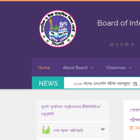
Board of In
মাধ্যমিক 
Home
About Board
Chairman
NEWS
২০২৬ সালের এসএসসি পরীক্ষা নকলমুক্ত ,সুষ্ঠু , স
জুলাই পুনর্জাগরণ অনুষ্ঠানমালার টিভিসি/ভিডিও/
গোপাল
ডকুমেন্টারি
পরীক্ষ
16
সেবা প্রদান প্রতিশ্রুতি