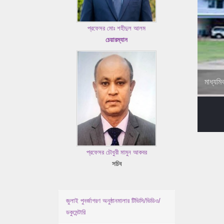
প্রফেসর মোঃ শহীদুল আলম
চেয়ারম্যান
মাধ্যমি
প্রফেসর চৌধুরী মামুন আকবর
সচিব
জুলাই পুনর্জাগরণ অনুষ্ঠানমালার টিভিসি/ভিডিও/
ডকুমেন্টারি