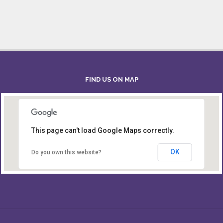
FIND US ON MAP
This page can't load Google Maps correctly.
Board of Intermediate & Secondary Education,
Alampur, Sylhet
OK
Do you own this website?