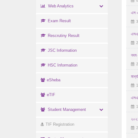
0
Web Analytics
এস এ
Exam Result
3
এসএস
Rescrutiny Result
2
JSC Information
নবম শ
2
HSC Information
মাধ্য
eSheba
1
eTIF
এসএস
1
Student Management
২০২১
TIF Registration
2