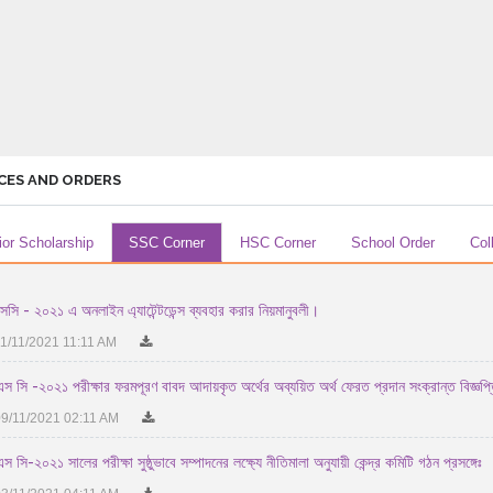
CES AND ORDERS
ior Scholarship
SSC Corner
HSC Corner
School Order
Col
সি - ২০২১ এ অনলাইন এ্যাটেন্টডেন্স ব্যবহার করার নিয়মানুবলী।
1/11/2021 11:11 AM
স সি -২০২১ পরীক্ষার ফরমপূরণ বাবদ আদায়কৃত অর্থের অব্যয়িত অর্থ ফেরত প্রদান সংক্রান্ত বিজ্ঞপ্ত
9/11/2021 02:11 AM
 সি-২০২১ সালের পরীক্ষা সুষ্ঠুভাবে সম্পাদনের লক্ষ্যে নীতিমালা অনুযায়ী কেন্দ্র কমিটি গঠন প্রসঙ্গেঃ