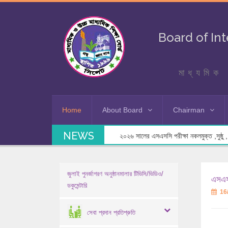
Board of In
মাধ্যমিক 
Home
About Board
Chairman
NEWS
২০২৬ সালের এসএসসি পরীক্ষা নকলমুক্ত ,সুষ্ঠু , স
জুলাই পুনর্জাগরণ অনুষ্ঠানমালার টিভিসি/ভিডিও/
এসএসস
ডকুমেন্টারি
16
সেবা প্রদান প্রতিশ্রুতি