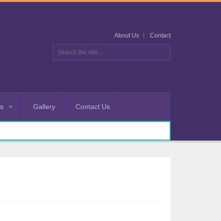
About Us
Contact
es
Gallery
Contact Us