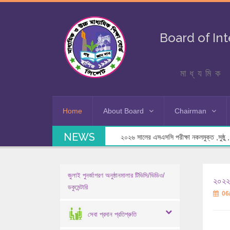
Board of In
মাধ্যমিক 
Home
About Board
Chairman
NEWS
২০২৬ সালের এসএসসি পরীক্ষা নকলমুক্ত ,সুষ্ঠু , স
জুলাই পুনর্জাগরণ অনুষ্ঠানমালার টিভিসি/ভিডিও/
২০২২ 
ডকুমেন্টারি
06
সেবা প্রদান প্রতিশ্রুতি