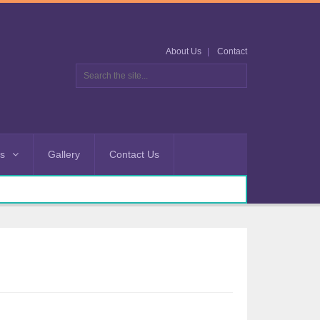
About Us
Contact
es
Gallery
Contact Us