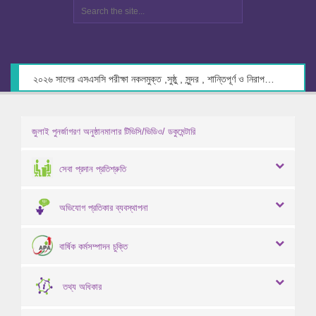
২০২৬ সালের এসএসসি পরীক্ষা নকলমুক্ত ,সুষ্ঠু , সুন্দর , শান্তিপূর্ণ ও নিরাপদ পরিবেশে গ্রহণের লক্ষ্যে কেন্দ্র সচিবদের সাথে মতবিনিময় প্রসঙ্গে।
জুলাই পুনর্জাগরণ অনুষ্ঠানমালার টিভিসি/ভিডিও/ ডকুমেন্টারি
সেবা প্রদান প্রতিশ্রুতি
অভিযোগ প্রতিকার ব্যবস্থাপনা
বার্ষিক কর্মসম্পাদন চুক্তি
তথ্য অধিকার