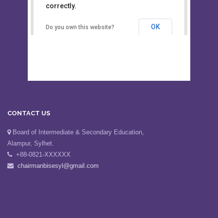
This page can't load Google Maps
Board of Intermediate &
correctly.
Secondary Education, Alampur,
Sylhet
OK
Do you own this website?
CONTACT US
Board of Intermediate & Secondary Education,
Alampur, Sylhet.
+88-0821-XXXXXX
chairmanbisesyl@gmail.com