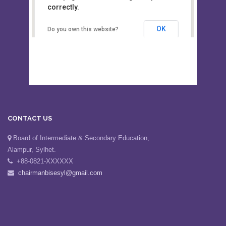
This page can't load Google Maps
Board of Intermediate &
correctly.
Secondary Education, Alampur,
Sylhet
OK
Do you own this website?
CONTACT US
Board of Intermediate & Secondary Education,
Alampur, Sylhet.
+88-0821-XXXXXX
chairmanbisesyl@gmail.com