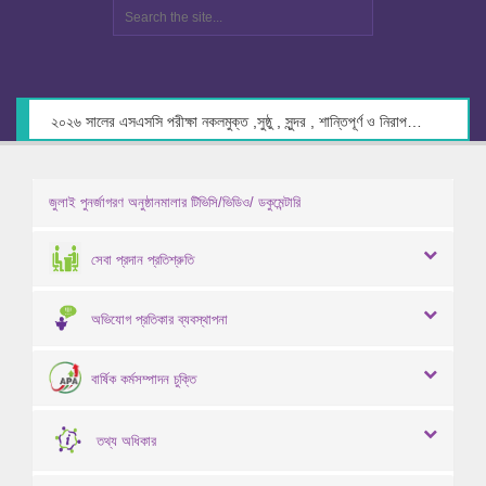
২০২৬ সালের এসএসসি পরীক্ষা নকলমুক্ত ,সুষ্ঠু , সুন্দর , শান্তিপূর্ণ ও নিরাপদ পরিবেশে গ্রহণের লক্ষ্যে কেন্দ্র সচিবদের সাথে মতবিনিময় প্রসঙ্গে।
জুলাই পুনর্জাগরণ অনুষ্ঠানমালার টিভিসি/ভিডিও/ ডকুমেন্টারি
সেবা প্রদান প্রতিশ্রুতি
অভিযোগ প্রতিকার ব্যবস্থাপনা
বার্ষিক কর্মসম্পাদন চুক্তি
তথ্য অধিকার