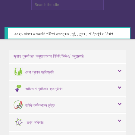
২০২৬ সালের এসএসসি পরীক্ষা নকলমুক্ত ,সুষ্ঠু , সুন্দর , শান্তিপূর্ণ ও নিরাপদ পরিবেশে গ্রহণের লক্ষ্যে কেন্দ্র সচিবদের সাথে মতবিনিময় প্রসঙ্গে।
জুলাই পুনর্জাগরণ অনুষ্ঠানমালার টিভিসি/ভিডিও/ ডকুমেন্টারি
সেবা প্রদান প্রতিশ্রুতি
অভিযোগ প্রতিকার ব্যবস্থাপনা
বার্ষিক কর্মসম্পাদন চুক্তি
তথ্য অধিকার