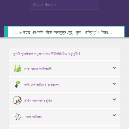
২০২৬ সালের এসএসসি পরীক্ষা নকলমুক্ত ,সুষ্ঠু , সুন্দর , শান্তিপূর্ণ ও নিরাপদ পরিবেশে গ্রহণের লক্ষ্যে কেন্দ্র সচিবদের সাথে মতবিনিময় প্রসঙ্গে।
জুলাই পুনর্জাগরণ অনুষ্ঠানমালার টিভিসি/ভিডিও/ ডকুমেন্টারি
সেবা প্রদান প্রতিশ্রুতি
অভিযোগ প্রতিকার ব্যবস্থাপনা
বার্ষিক কর্মসম্পাদন চুক্তি
তথ্য অধিকার