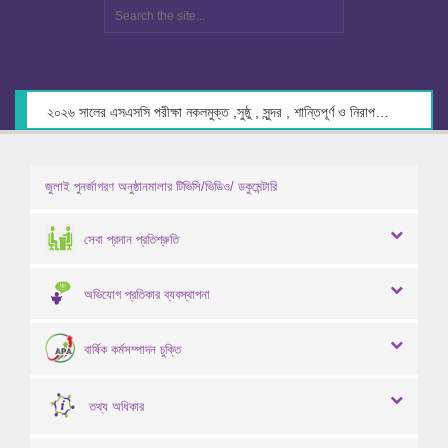
২০২৬ সালের এসএসসি পরীক্ষা নকলমুক্ত ,সুষ্ঠু , সুন্দর , শান্তিপূর্ণ ও নিরাপদ পরিবেশে গ্রহণের লক্ষ্যে কেন্দ্র সচিবদের সাথে মতবিনিময় প্রসঙ্গে।
জুলাই পুনর্জাগরণ অনুষ্ঠানমালার টিভিসি/ভিডিও/ ডকুমেন্টারি
সেবা প্রদান প্রতিশ্রুতি
অভিযোগ প্রতিকার ব্যবস্থাপনা
বার্ষিক কর্মসম্পাদন চুক্তি
তথ্য অধিকার