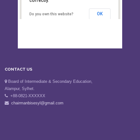
This page can't load Google Maps
Board of Intermediate &
correctly.
Secondary Education, Alampur,
Sylhet
OK
Do you own this website?
CONTACT US
Board of Intermediate & Secondary Education,
Alampur, Sylhet.
+88-0821-XXXXXX
chairmanbisesyl@gmail.com