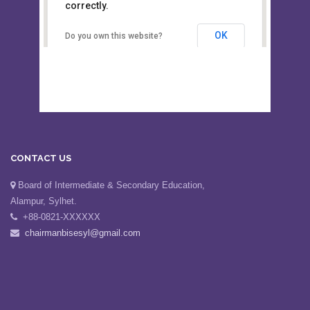
This page can't load Google Maps
Board of Intermediate &
correctly.
Secondary Education, Alampur,
Sylhet
OK
Do you own this website?
CONTACT US
Board of Intermediate & Secondary Education,
Alampur, Sylhet.
+88-0821-XXXXXX
chairmanbisesyl@gmail.com