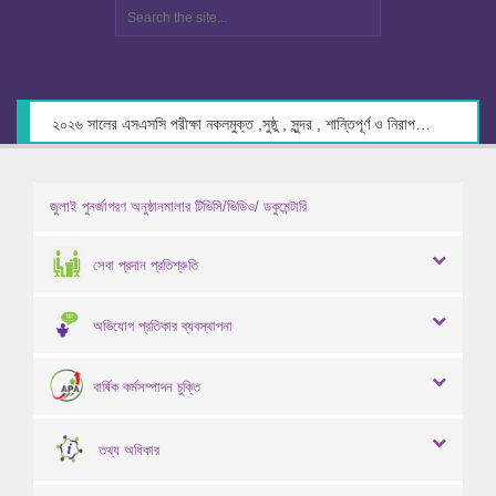
২০২৬ সালের এসএসসি পরীক্ষা নকলমুক্ত ,সুষ্ঠু , সুন্দর , শান্তিপূর্ণ ও নিরাপদ পরিবেশে গ্রহণের লক্ষ্যে কেন্দ্র সচিবদের সাথে মতবিনিময় প্রসঙ্গে।
জুলাই পুনর্জাগরণ অনুষ্ঠানমালার টিভিসি/ভিডিও/ ডকুমেন্টারি
সেবা প্রদান প্রতিশ্রুতি
অভিযোগ প্রতিকার ব্যবস্থাপনা
বার্ষিক কর্মসম্পাদন চুক্তি
তথ্য অধিকার