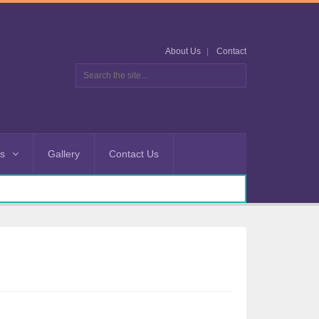
About Us
Contact
es
Gallery
Contact Us