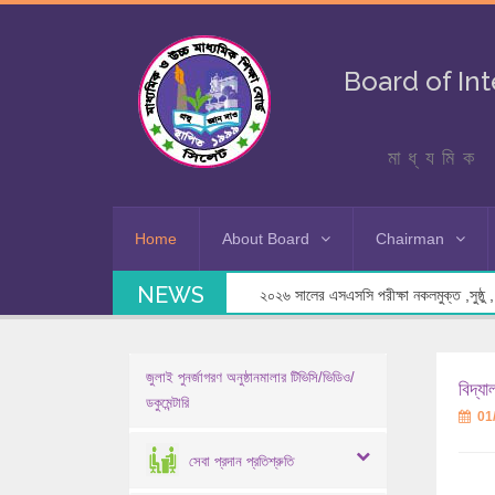
Board of In
মাধ্যমিক 
Home
About Board
Chairman
NEWS
২০২৬ সালের এসএসসি পরীক্ষা নকলমুক্ত ,সুষ্ঠু , স
জুলাই পুনর্জাগরণ অনুষ্ঠানমালার টিভিসি/ভিডিও/
বিদ্য
ডকুমেন্টারি
01
সেবা প্রদান প্রতিশ্রুতি