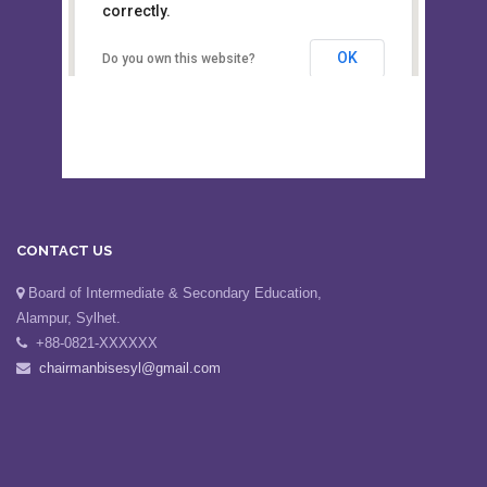
This page can't load Google Maps
Board of Intermediate &
correctly.
Secondary Education, Alampur,
Sylhet
OK
Do you own this website?
CONTACT US
Board of Intermediate & Secondary Education,
Alampur, Sylhet.
+88-0821-XXXXXX
chairmanbisesyl@gmail.com