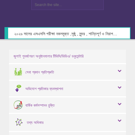
২০২৬ সালের এসএসসি পরীক্ষা নকলমুক্ত ,সুষ্ঠু , সুন্দর , শান্তিপূর্ণ ও নিরাপদ পরিবেশে গ্রহণের লক্ষ্যে কেন্দ্র সচিবদের সাথে মতবিনিময় প্রসঙ্গে।
জুলাই পুনর্জাগরণ অনুষ্ঠানমালার টিভিসি/ভিডিও/ ডকুমেন্টারি
সেবা প্রদান প্রতিশ্রুতি
অভিযোগ প্রতিকার ব্যবস্থাপনা
বার্ষিক কর্মসম্পাদন চুক্তি
তথ্য অধিকার