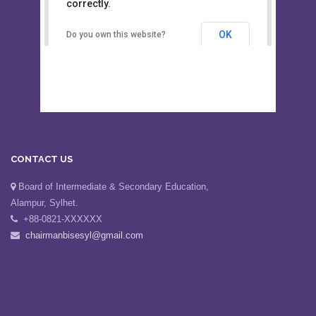
This page can't load Google Maps
Board of Intermediate &
correctly.
Secondary Education, Alampur,
Sylhet
OK
Do you own this website?
CONTACT US
Board of Intermediate & Secondary Education,
Alampur, Sylhet.
+88-0821-XXXXXX
chairmanbisesyl@gmail.com