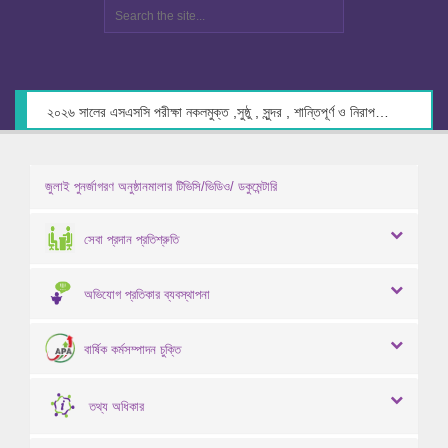
২০২৬ সালের এসএসসি পরীক্ষা নকলমুক্ত ,সুষ্ঠু , সুন্দর , শান্তিপূর্ণ ও নিরাপদ পরিবেশে গ্রহণের লক্ষ্যে কেন্দ্র সচিবদের সাথে মতবিনিময় প্রসঙ্গে।
জুলাই পুনর্জাগরণ অনুষ্ঠানমালার টিভিসি/ভিডিও/ ডকুমেন্টারি
সেবা প্রদান প্রতিশ্রুতি
অভিযোগ প্রতিকার ব্যবস্থাপনা
বার্ষিক কর্মসম্পাদন চুক্তি
তথ্য অধিকার