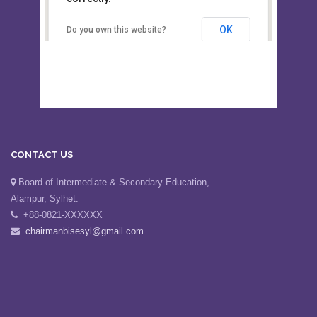
This page can't load Google Maps
Board of Intermediate &
correctly.
Secondary Education, Alampur,
Sylhet
OK
Do you own this website?
CONTACT US
Board of Intermediate & Secondary Education,
Alampur, Sylhet.
+88-0821-XXXXXX
chairmanbisesyl@gmail.com