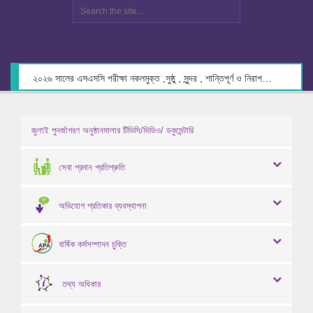
২০২৬ সালের এসএসসি পরীক্ষা নকলমুক্ত ,সুষ্ঠু , সুন্দর , শান্তিপূর্ণ ও নিরাপদ পরিবেশে গ্রহণের লক্ষ্যে কেন্দ্র সচিবদের সাথে মতবিনিময় প্রসঙ্গে।
জুলাই পুনর্জাগরণ অনুষ্ঠানমালার টিভিসি/ভিডিও/ ডকুমেন্টারি
সেবা প্রদান প্রতিশ্রুতি
অভিযোগ প্রতিকার ব্যবস্থাপনা
বার্ষিক কর্মসম্পাদন চুক্তি
তথ্য অধিকার