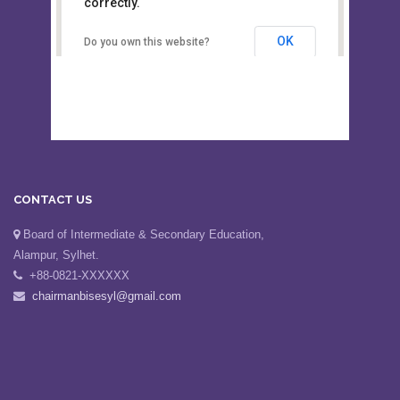
This page can't load Google Maps
Board of Intermediate &
correctly.
Secondary Education, Alampur,
Sylhet
OK
Do you own this website?
CONTACT US
Board of Intermediate & Secondary Education,
Alampur, Sylhet.
+88-0821-XXXXXX
chairmanbisesyl@gmail.com