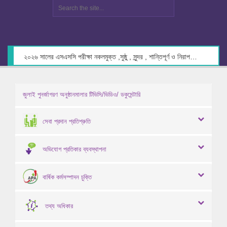
২০২৬ সালের এসএসসি পরীক্ষা নকলমুক্ত ,সুষ্ঠু , সুন্দর , শান্তিপূর্ণ ও নিরাপদ পরিবেশে গ্রহণের লক্ষ্যে কেন্দ্র সচিবদের সাথে মতবিনিময় প্রসঙ্গে।
জুলাই পুনর্জাগরণ অনুষ্ঠানমালার টিভিসি/ভিডিও/ ডকুমেন্টারি
সেবা প্রদান প্রতিশ্রুতি
অভিযোগ প্রতিকার ব্যবস্থাপনা
বার্ষিক কর্মসম্পাদন চুক্তি
তথ্য অধিকার